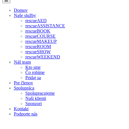
Domov
Naše služby
rescueAED
rescueASSISTANCE
rescueBOOK
rescueCOURSE
rescueMAKEUP
rescueROOM
rescueSHOW
rescueWEEKEND
Náš team
Kto sme
Čo robíme
Pridaj sa
Pre členov
Spolupráca
Spolupracujeme
Naši klienti
Sponzori
Kontakt
Podporte nás