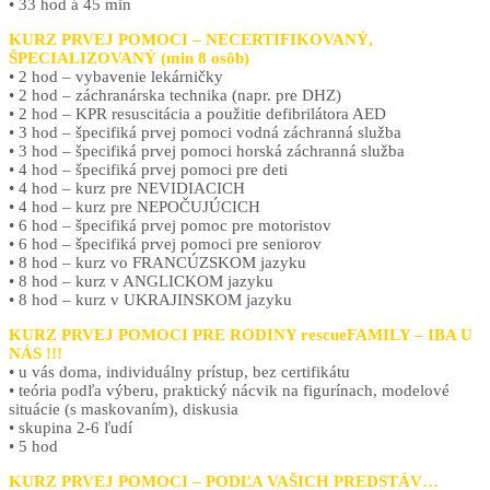
• 33 hod á 45 min
KURZ PRVEJ POMOCI – NECERTIFIKOVANÝ,
ŠPECIALIZOVANÝ (min 8 osôb)
• 2 hod – vybavenie lekárničky
• 2 hod – záchranárska technika (napr. pre DHZ)
• 2 hod – KPR resuscitácia a použitie defibrilátora AED
• 3 hod – špecifiká prvej pomoci vodná záchranná služba
• 3 hod – špecifiká prvej pomoci horská záchranná služba
• 4 hod – špecifiká prvej pomoci pre deti
• 4 hod – kurz pre NEVIDIACICH
• 4 hod – kurz pre NEPOČUJÚCICH
• 6 hod – špecifiká prvej pomoc pre motoristov
• 6 hod – špecifiká prvej pomoci pre seniorov
• 8 hod – kurz vo FRANCÚZSKOM jazyku
• 8 hod – kurz v ANGLICKOM jazyku
• 8 hod – kurz v UKRAJINSKOM jazyku
KURZ PRVEJ POMOCI PRE RODINY rescueFAMILY – IBA U
NÁS !!!
• u vás doma, individuálny prístup, bez certifikátu
• teória podľa výberu, praktický nácvik na figurínach, modelové
situácie (s maskovaním), diskusia
• skupina 2-6 ľudí
• 5 hod
KURZ PRVEJ POMOCI – PODĽA VAŠICH PREDSTÁV…