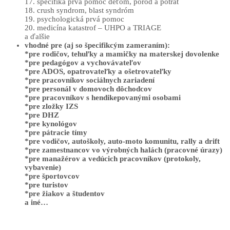
17. špecifiká prvá pomoc deťom, pôrod a potrat
18. crush syndrom, blast syndróm
19. psychologická prvá pomoc
20. medicína katastrof – UHPO a TRIAGE
a ďalšie
vhodné pre (aj so špecifikcým zameraním):
*pre rodičov, tehuľky a mamičky na materskej dovolenke
*pre pedagógov a vychovávateľov
*pre ADOS, opatrovateľky a ošetrovateľky
*pre pracovníkov sociálnych zariadení
*pre personál v domovoch dôchodcov
*pre pracovníkov s hendikepovanými osobami
*pre zložky IZS
*pre DHZ
*pre kynológov
*pre pátracie tímy
*pre vodičov, autoškoly, auto-moto komunitu, rally a drift
*pre zamestnancov vo výrobných halách (pracovné úrazy)
*pre manažérov a vedúcich pracovníkov (protokoly,
vybavenie)
*pre športovcov
*pre turistov
*pre žiakov a študentov
a iné…