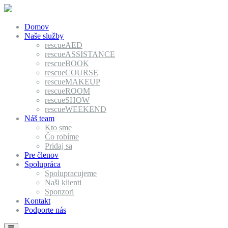
Domov
Naše služby
rescueAED
rescueASSISTANCE
rescueBOOK
rescueCOURSE
rescueMAKEUP
rescueROOM
rescueSHOW
rescueWEEKEND
Náš team
Kto sme
Čo robíme
Pridaj sa
Pre členov
Spolupráca
Spolupracujeme
Naši klienti
Sponzori
Kontakt
Podporte nás