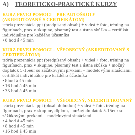
A)
TEORETICKO-PRAKTICKÉ KURZY
KURZ PRVEJ POMOCI – PRE AUTOŠKOLY
(AKREDITOVANÝ S CERTIFIKÁTOM)
teória prezentácia ppt (predpísaný obsah) + videá + foto, tréning na
figurínach, prax v skupine, písomný test a ústna skúška – certifikát
individuálne pre každého účastníka
• 8 hod á 45 min
KURZ PRVEJ POMOCI – VŠEOBECNÝ (AKREDITOVANÝ S
CERTIFIKÁTOM)
teória prezentácia ppt (predpísaný obsah) + videá + foto, tréning na
figurínach, prax v skupine, písomný test a ústna skúška + možný
doplatok 5-15eur so zážitkovými prvkami – modelovými situáciami,
certifikát individuálne pre každého účastníka
• 8hod á 45 min
• 16 hod á 45 min
• 33 hod á 45 min
KURZ PRVEJ POMOCI – VŠEOBECNÝ, NECERTIFIKOVANÝ
teória prezentácia ppt (obsah dohodou) + videá + foto, tréning na
figurínach, prax v skupine, diplom, možný doplatok 5-15eur so
zážitkovými prvkami – modelovými situáciami
• 4 hod á 45 min
• 8 hod á 45 min
• 16 hod á 45 min