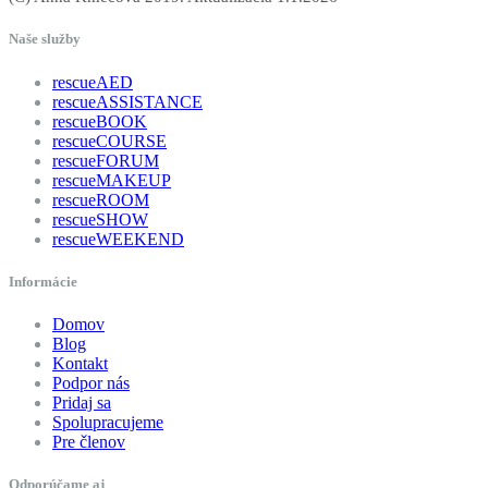
Naše služby
rescueAED
rescueASSISTANCE
rescueBOOK
rescueCOURSE
rescueFORUM
rescueMAKEUP
rescueROOM
rescueSHOW
rescueWEEKEND
Informácie
Domov
Blog
Kontakt
Podpor nás
Pridaj sa
Spolupracujeme
Pre členov
Odporúčame aj