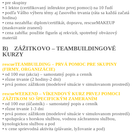
• pre skupiny
• 1 lektor (certifikovaný inštruktor prvej pomoci) na 10 ľudí
• podľa Vášho výberu témy aj časového trvania (ráta sa každá začatá
hodina)
• cena nezahŕňa: diplom/certifikát, dopravu, rescueMAKEUP
(maskovanie zranení)
• cena zahŕňa: použitie figurín aj rekvizít, spotrebný obväzový
materiál
B) ZÁŽITKOVO – TEAMBUILDINGOVÉ
KURZY
rescueTEAMBUILDING – PRVÁ POMOC PRE SKUPINY
(FIRMY, ORGANIZÁCIE)
• od 100 eur (akcia) – samostatný popis a cenník
• rôzne trvanie (2 hodiny-2 dni)
• prvá pomoc zážitkom (modelové situácie v simulovanom prostredí)
rescueWEEKEND – VÍKENDOVÝ KURZ PRVEJ POMOCI
ZÁŽITKOM SO ŠPECIFICKÝM ZAMERANÍM
• od 100 eur (účastník) – samostatný popis a cenník
• rôzne trvanie 1-3 dni
• prvá pomoc zážitkom (modelové situácie v simulovanom prostredí)
• spolupráca s horskou službou, vodnou záchrannou službou,
kynologickou službou a pod
• v cene sprievodná aktivita (plávanie, lyžovanie a pod)