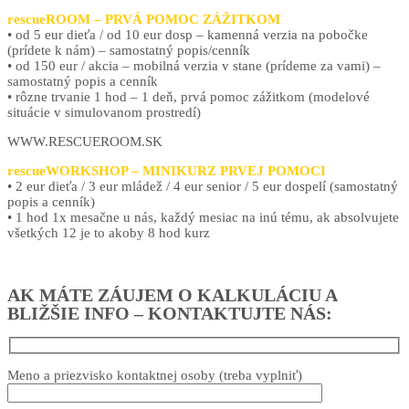
rescueROOM – PRVÁ POMOC ZÁŽITKOM
• od 5 eur dieťa / od 10 eur dosp – kamenná verzia na pobočke
(prídete k nám) – samostatný popis/cenník
• od 150 eur / akcia – mobilná verzia v stane (prídeme za vami) –
samostatný popis a cenník
• rôzne trvanie 1 hod – 1 deň, prvá pomoc zážitkom (modelové
situácie v simulovanom prostredí)
WWW.RESCUEROOM.SK
rescueWORKSHOP – MINIKURZ PRVEJ POMOCI
• 2 eur dieťa / 3 eur mládež / 4 eur senior / 5 eur dospelí (samostatný
popis a cenník)
• 1 hod 1x mesačne u nás, každý mesiac na inú tému, ak absolvujete
všetkých 12 je to akoby 8 hod kurz
AK MÁTE
ZÁUJEM O KALKULÁCIU A
BLIŽŠIE INFO – KONTAKTUJTE NÁS:
Meno a priezvisko kontaktnej osoby (treba vyplniť)