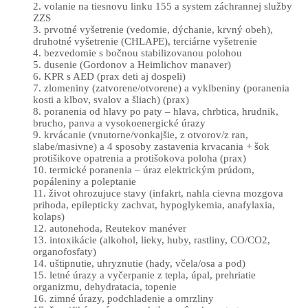
2. volanie na tiesnovu linku 155 a system záchrannej služby
ZZS
3. prvotné vyšetrenie (vedomie, dýchanie, krvný obeh),
druhotné vyšetrenie (CHLAPE), terciárne vyšetrenie
4. bezvedomie s bočnou stabilizovanou polohou
5. dusenie (Gordonov a Heimlichov manaver)
6. KPR s AED (prax deti aj dospeli)
7. zlomeniny (zatvorene/otvorene) a vyklbeniny (poranenia
kosti a klbov, svalov a šliach) (prax)
8. poranenia od hlavy po paty – hlava, chrbtica, hrudnik,
brucho, panva a vysokoenergické úrazy
9. krvácanie (vnutorne/vonkajšie, z otvorov/z ran,
slabe/masivne) a 4 sposoby zastavenia krvacania + šok
protišikove opatrenia a protišokova poloha (prax)
10. termické poranenia – úraz elektrickým prúdom,
popáleniny a poleptanie
11. život ohrozujuce stavy (infakrt, nahla cievna mozgova
prihoda, epilepticky zachvat, hypoglykemia, anafylaxia,
kolaps)
12. autonehoda, Reutekov manéver
13. intoxikácie (alkohol, lieky, huby, rastliny, CO/CO2,
organofosfaty)
14. uštipnutie, uhryznutie (hady, včela/osa a pod)
15. letné úrazy a vyčerpanie z tepla, úpal, prehriatie
organizmu, dehydratacia, topenie
16. zimné úrazy, podchladenie a omrzliny