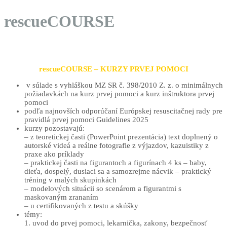
rescueCOURSE
rescueCOURSE – KURZY PRVEJ POMOCI
v súlade s vyhláškou MZ SR č. 398/2010 Z. z. o minimálnych
požiadavkách na kurz prvej pomoci a kurz inštruktora prvej
pomoci
podľa najnovších odporúčaní Európskej resuscitačnej rady pre
pravidlá prvej pomoci Guidelines 2025
kurzy pozostavajú:
– z teoretickej časti (PowerPoint prezentácia) text doplnený o
autorské videá a reálne fotografie z výjazdov, kazuistiky z
praxe ako príklady
– praktickej časti na figurantoch a figurínach 4 ks – baby,
dieťa, dospelý, dusiaci sa a samozrejme nácvik – praktický
tréning v malých skupinkách
– modelových situácii so scenárom a figurantmi s
maskovaným zrananím
– u certifikovaných z testu a skúšky
témy:
1. uvod do prvej pomoci, lekarnička, zakony, bezpečnosť