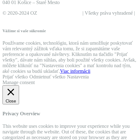
040 01 Košice – Staré Mesto
© 2020-2024 OZ
Prvá pomoc zážitkom
| Všetky práva vyhradené |
Tvorba webov a eshopov: Marián Kohn
Vážime si vaše súkromie
Používame cookies, technológiu, ktorá nám umožňuje poskytovať
vám relevantný zážitok vďaka tomu, že si zapamätáme vaše
preferencie a opakované návštevy. Kliknutím na tlačidlo "Prijať
všetky", dávate nám súhlas, aby boli použité všetky cookies. Avšak,
môžete kliknúť na "Nastavenia cookies" a mať kontrolu nad tým,
aké cookies sa budú ukladať.
Viac informácii
Prijať všetko
Odmietnuť všetko
Nastavenia
Manage consent
Close
Privacy Overview
This website uses cookies to improve your experience while you
navigate through the website. Out of these, the cookies that are
categorized as necessary are stored on your browser as they are